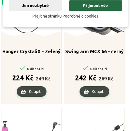
Jen nezbytné
Přijmout vše
Přejít na stránku Podrobně o cookies
Hanger CrystaliX - Zelený
Swing arm MCX 66 - černý


K dispozici
K dispozici
Běžná
Cena
Běžná
Cena
224 Kč
242 Kč
249 Kč
269 Kč
cena
cena
Koupit
Koupit