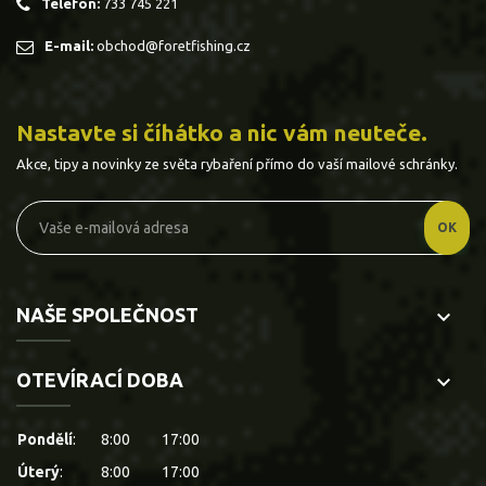
Telefon:
733 745 221
E-mail:
obchod@foretfishing.cz
Nastavte si číhátko a nic vám neuteče.
Akce, tipy a novinky ze světa rybaření přímo do vaší mailové schránky.
NAŠE SPOLEČNOST
keyboard_arrow_down
OTEVÍRACÍ DOBA
keyboard_arrow_down
Pondělí
:
8:00
17:00
Úterý
:
8:00
17:00