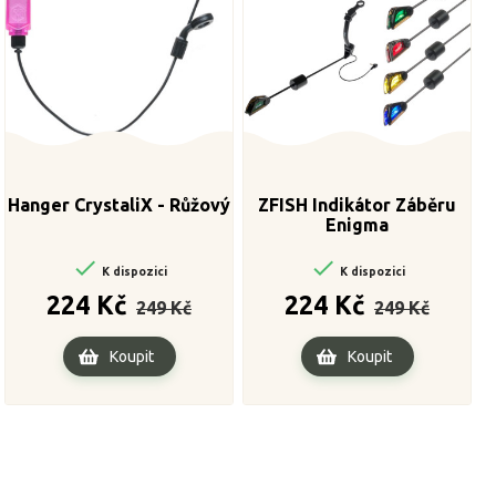
Hanger CrystaliX - Růžový
ZFISH Indikátor Záběru
Enigma


K dispozici
K dispozici
Běžná
Cena
Běžná
Cena
224 Kč
224 Kč
249 Kč
249 Kč
cena
cena
Koupit
Koupit