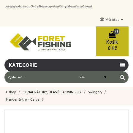
Úspěšný rybolov začíná výběrem správného rybářského vybavení.
keyboard_arrow_down
Můj účet
0
Košík
0 Kč
KATEGORIE
search
E-shop
SIGNALIZÁTORY, HLÁSIČE A SWINGERY
Swingery
Hanger Entrix - Červený
-10%