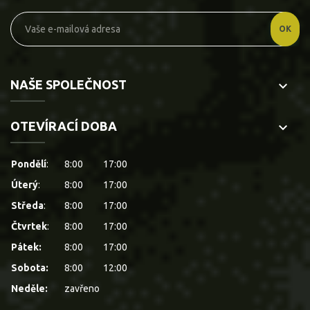
NAŠE SPOLEČNOST
keyboard_arrow_down
OTEVÍRACÍ DOBA
keyboard_arrow_down
Pondělí
:
8:00
17:00
Úterý
:
8:00
17:00
Středa
:
8:00
17:00
Čtvrtek
:
8:00
17:00
Pátek:
8:00
17:00
Sobota:
8:00
12:00
Neděle:
zavřeno