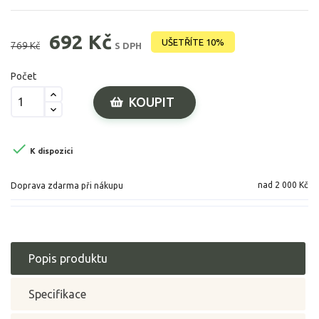
692 Kč
UŠETŘÍTE 10%
769 Kč
S DPH
Počet
KOUPIT

K dispozici
nad 2 000 Kč
Doprava zdarma při nákupu
Popis produktu
Specifikace