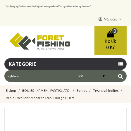
Úspěšný rybolov začíná výběrem správného rybářského vybavení.
keyboard_arrow_down
Můj účet
0
Košík
0 Kč
KATEGORIE
search
E-shop
BOILIES , KRMENÍ, PARTIKL ATD.
Boilies
Trvanlivé boilies
Rapid Excellent Monster Crab 3300 gr 16 mm
-10%