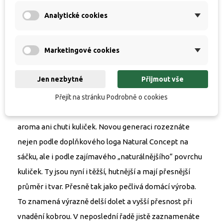
vyrábět boilies se stejnými parametry, strukturou a
Analytické cookies
fungováním, jaké získáte při domácí ruční výrobě. Nová
produkce není omezena hrubostí komponent a
Marketingové cookies
dovoluje i přidání opravdového ovoce, jater a dalších
čerstvých surovin. Samozřejmostí je používání
Jen nezbytné
Přijmout vše
čerstvých vajec ve všech vyráběných řadách boilies.
Konzervace a stabilizace je postavena v maximální
Přejít na stránku Podrobně o cookies
míře na přírodních látkách a nezpůsobuje změnu
aroma ani chuti kuliček. Novou generaci rozeznáte
nejen podle doplňkového loga Natural Concept na
sáčku, ale i podle zajímavého „naturálnějšího“ povrchu
kuliček. Ty jsou nyní i těžší, hutnější a mají přesnější
průměr i tvar. Přesně tak jako pečlivá domácí výroba.
To znamená výrazně delší dolet a vyšší přesnost při
vnadění kobrou. V neposlední řadě jistě zaznamenáte