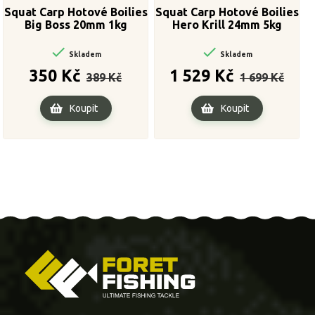
Squat Carp Hotové Boilies
Squat Carp Hotové Boilies
Big Boss 20mm 1kg
Hero Krill 24mm 5kg


Skladem
Skladem
Běžná
Cena
Běžná
Cena
350 Kč
1 529 Kč
389 Kč
1 699 Kč
cena
cena
Koupit
Koupit