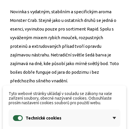
Novinka s vydatným, stabilním a specifickým aroma
Monster Crab. Stejně jako u ostatních druhů se jedná o
esenci, vyvinutou pouze pro sortiment Rapid. Spolu s
vyváženým mixem rybích mouček, rozpustných
proteinů a extrudovaných přísad tvoří opravdu
zajímavou nástrahu. Netradiční světle šedá barva je
zajímavá na dně, kde působí jako mírně světlý bod. Toto
boiles dobře funguje od jara do podzimu i bez
předchozího silného vnadění.
Tyto webové stránky ukládají v souladu se zákony na vaše
RAPID NATURAL CONCEPT
zařízení soubory, obecně nazývané cookies. Odsouhlaste
prosím nastavení cookies souborů pro použití webu.
Boilies Rapid Natural Concept je vyrobeno pomocí
nové výrobní technologie a zařízení, které patří mezi
Technické cookies
absolutní špičku v Evropě. Umožňuje nám sériově