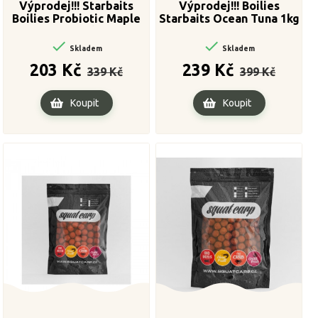
Výprodej!!! Starbaits
Výprodej!!! Boilies
Boilies Probiotic Maple
Starbaits Ocean Tuna 1kg
20mm 1kg
24mm


Skladem
Skladem
Běžná
Cena
Běžná
Cena
203 Kč
239 Kč
339 Kč
399 Kč
cena
cena
Koupit
Koupit