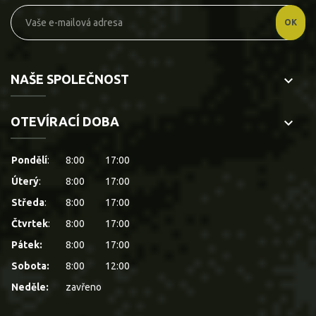
NAŠE SPOLEČNOST
keyboard_arrow_down
OTEVÍRACÍ DOBA
keyboard_arrow_down
Pondělí
:
8:00
17:00
Úterý
:
8:00
17:00
Středa
:
8:00
17:00
Čtvrtek
:
8:00
17:00
Pátek:
8:00
17:00
Sobota:
8:00
12:00
Neděle:
zavřeno