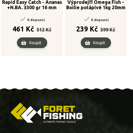
Rapid Easy Catch - Ananas
Výprodej!!! Omega Fish -
+N.BA. 3300 gr 16 mm
Boilie potápivé 1kg 20mm


K dispozici
K dispozici
Běžná
Cena
Běžná
Cena
461 Kč
239 Kč
512 Kč
399 Kč
cena
cena
Koupit
Koupit