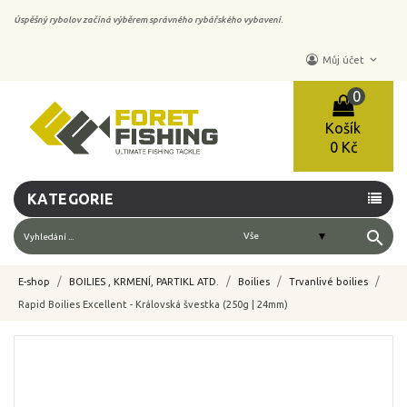
Úspěšný rybolov začíná výběrem správného rybářského vybavení.
keyboard_arrow_down
Můj účet
0
Košík
0 Kč
KATEGORIE
search
E-shop
BOILIES , KRMENÍ, PARTIKL ATD.
Boilies
Trvanlivé boilies
Rapid Boilies Excellent - Královská švestka (250g | 24mm)
-10%