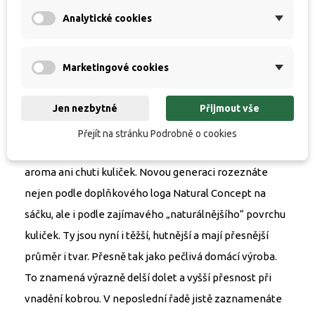
vyrábět boilies se stejnými parametry, strukturou a
Analytické cookies
fungováním, jaké získáte při domácí ruční výrobě. Nová
produkce není omezena hrubostí komponent a
dovoluje i přidání opravdového ovoce, jater a dalších
Marketingové cookies
čerstvých surovin. Samozřejmostí je používání
Jen nezbytné
Přijmout vše
čerstvých vajec ve všech vyráběných řadách boilies.
Konzervace a stabilizace je postavena v maximální
Přejít na stránku Podrobně o cookies
míře na přírodních látkách a nezpůsobuje změnu
aroma ani chuti kuliček. Novou generaci rozeznáte
nejen podle doplňkového loga Natural Concept na
sáčku, ale i podle zajímavého „naturálnějšího“ povrchu
kuliček. Ty jsou nyní i těžší, hutnější a mají přesnější
průměr i tvar. Přesně tak jako pečlivá domácí výroba.
To znamená výrazně delší dolet a vyšší přesnost při
vnadění kobrou. V neposlední řadě jistě zaznamenáte