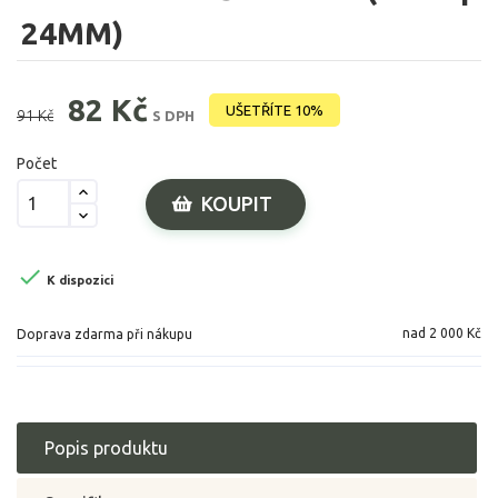
24MM)
82 Kč
UŠETŘÍTE 10%
91 Kč
S DPH
Počet
KOUPIT

K dispozici
nad 2 000 Kč
Doprava zdarma při nákupu
Popis produktu