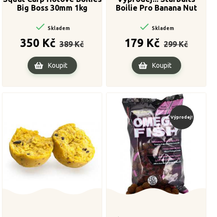
Big Boss 30mm 1kg
Boilie Pro Banana Nut
800g 24 mm


Skladem
Skladem
Běžná
Cena
Běžná
Cena
350 Kč
179 Kč
389 Kč
299 Kč
cena
cena
Koupit
Koupit
Výprodej!