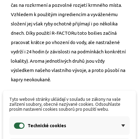
čas na rozkrmení a pozvolné rozjetí krmného místa.
Vzhledem k použitým ingrediencím a vyváženému
složení jej však ryby ochotně přijímají i po několika
dnech. Díky použití R-FACTORu toto boilies začíná
pracovat krátce po vhození do vody, ale nastražené
vydrží i 24 hodin (v závislosti na podmínkách konkrétní
lokality). Aroma jednotlivých druhů jsou vždy
výsledkem našeho vlastního vývoje, a proto působí na
kapry neokoukaně.
RAPID NATURAL CONCEPT
Tyto webové stránky ukládají v souladu se zákony na vaše
zařízení soubory, obecně nazývané cookies. Odsouhlaste
prosím nastavení cookies souborů pro použití webu.
Boilies Rapid Natural Concept je vyrobeno pomocí
nové výrobní technologie a zařízení, které patří mezi
Technické cookies
absolutní špičku v Evropě. Umožňuje nám sériově