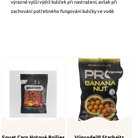
výrazně vyšší výdrž kuliček při nastražení, avšak při
zachování potřebného fungování kuličky ve vodě.
Výprodej!
Squat Carp Hotové Boilies
Výprodej!!! Starbaits