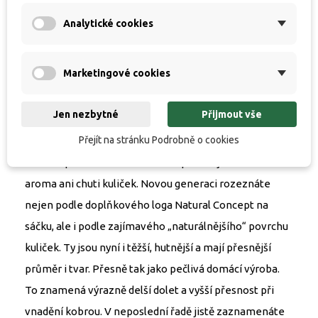
vyrábět boilies se stejnými parametry, strukturou a
Analytické cookies
fungováním, jaké získáte při domácí ruční výrobě. Nová
produkce není omezena hrubostí komponent a
Marketingové cookies
dovoluje i přidání opravdového ovoce, jater a dalších
čerstvých surovin. Samozřejmostí je používání
Jen nezbytné
Přijmout vše
čerstvých vajec ve všech vyráběných řadách boilies.
Přejít na stránku Podrobně o cookies
Konzervace a stabilizace je postavena v maximální
míře na přírodních látkách a nezpůsobuje změnu
aroma ani chuti kuliček. Novou generaci rozeznáte
nejen podle doplňkového loga Natural Concept na
sáčku, ale i podle zajímavého „naturálnějšího“ povrchu
kuliček. Ty jsou nyní i těžší, hutnější a mají přesnější
průměr i tvar. Přesně tak jako pečlivá domácí výroba.
To znamená výrazně delší dolet a vyšší přesnost při
vnadění kobrou. V neposlední řadě jistě zaznamenáte