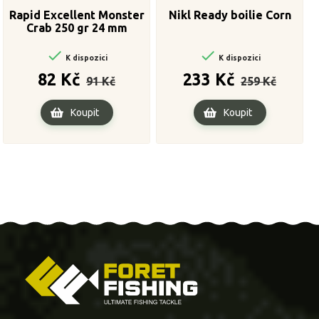
Rapid Excellent Monster
Nikl Ready boilie Corn
Crab 250 gr 24 mm


K dispozici
K dispozici
Běžná
Cena
Běžná
Cena
82 Kč
233 Kč
91 Kč
259 Kč
cena
cena
Koupit
Koupit