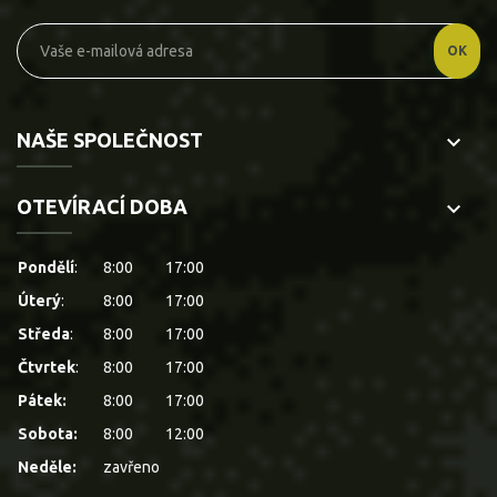
NAŠE SPOLEČNOST
keyboard_arrow_down
OTEVÍRACÍ DOBA
keyboard_arrow_down
Pondělí
:
8:00
17:00
Úterý
:
8:00
17:00
Středa
:
8:00
17:00
Čtvrtek
:
8:00
17:00
Pátek:
8:00
17:00
Sobota:
8:00
12:00
Neděle:
zavřeno