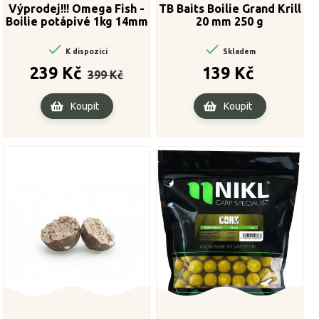
Výprodej!!! Omega Fish -
TB Baits Boilie Grand Krill
Boilie potápivé 1kg 14mm
20 mm 250 g


K dispozici
Skladem
Běžná
Cena
Cena
239 Kč
139 Kč
399 Kč
cena
Koupit
Koupit