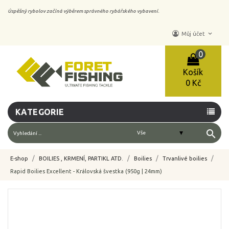
Úspěšný rybolov začíná výběrem správného rybářského vybavení.
keyboard_arrow_down
Můj účet
0
Košík
0 Kč
KATEGORIE
search
E-shop
BOILIES , KRMENÍ, PARTIKL ATD.
Boilies
Trvanlivé boilies
Rapid Boilies Excellent - Královská švestka (950g | 24mm)
-10%