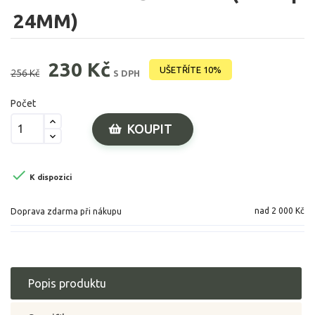
24MM)
230 Kč
UŠETŘÍTE 10%
256 Kč
S DPH
Počet
KOUPIT

K dispozici
nad 2 000 Kč
Doprava zdarma při nákupu
Popis produktu