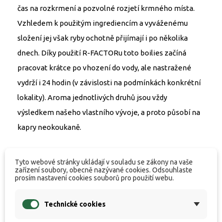
čas na rozkrmení a pozvolné rozjetí krmného místa.
Vzhledem k použitým ingrediencím a vyváženému
složení jej však ryby ochotně přijímají i po několika
dnech. Díky použití R-FACTORu toto boilies začíná
pracovat krátce po vhození do vody, ale nastražené
vydrží i 24 hodin (v závislosti na podmínkách konkrétní
lokality). Aroma jednotlivých druhů jsou vždy
výsledkem našeho vlastního vývoje, a proto působí na
kapry neokoukaně.
RAPID NATURAL CONCEPT
Tyto webové stránky ukládají v souladu se zákony na vaše
zařízení soubory, obecně nazývané cookies. Odsouhlaste
prosím nastavení cookies souborů pro použití webu.
Boilies Rapid Natural Concept je vyrobeno pomocí
nové výrobní technologie a zařízení, které patří mezi
Technické cookies
absolutní špičku v Evropě. Umožňuje nám sériově