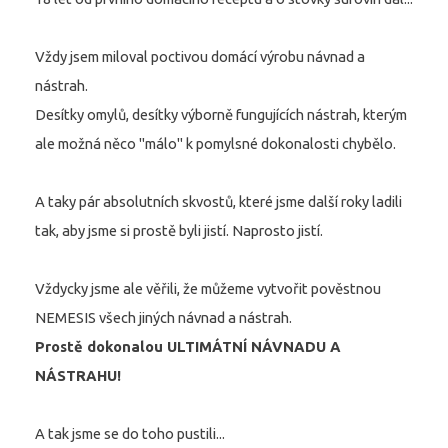
Vždy jsem miloval poctivou domácí výrobu návnad a
nástrah.
Desítky omylů, desítky výborně fungujících nástrah, kterým
ale možná něco "málo" k pomylsné dokonalosti chybělo.
A taky pár absolutních skvostů, které jsme další roky ladili
tak, aby jsme si prostě byli jistí. Naprosto jistí.
Vždycky jsme ale věřili, že můžeme vytvořit pověstnou
NEMESIS všech jiných návnad a nástrah.
Prostě dokonalou ULTIMÁTNÍ NÁVNADU A
NÁSTRAHU!
A tak jsme se do toho pustili...