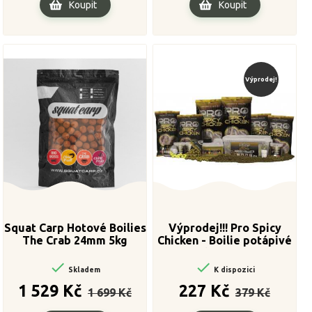
Koupit
Koupit
Výprodej!
Squat Carp Hotové Boilies
Výprodej!!! Pro Spicy
The Crab 24mm 5kg
Chicken - Boilie potápivé
1kg 20mm


Skladem
K dispozici
Běžná
Cena
Běžná
Cena
1 529 Kč
227 Kč
1 699 Kč
379 Kč
cena
cena