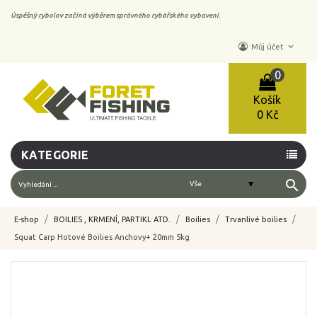
Úspěšný rybolov začíná výběrem správného rybářského vybavení.
keyboard_arrow_down
Můj účet
0
Košík
0 Kč
KATEGORIE
search
E-shop
BOILIES , KRMENÍ, PARTIKL ATD.
Boilies
Trvanlivé boilies
Squat Carp Hotové Boilies Anchovy+ 20mm 5kg
-10%