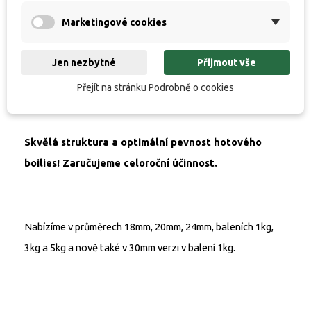
jsme pomyslné "umění návnad a nástrah" dokázali
posunout zase o pořádný kus dál.
Marketingové cookies
No a dnes, vlastně už o 18 let později, jsem vážně šťastný a
Jen nezbytné
Přijmout vše
pyšný, že všechny naše k dokonalosti vymazlené
Přejít na stránku Podrobně o cookies
návnady&nástrahy plní vaše sny!
Skvělá struktura a optimální pevnost hotového
boilies! Zaručujeme celoroční účinnost.
Nabízíme v průměrech 18mm, 20mm, 24mm, baleních 1kg,
3kg a 5kg a nově také v 30mm verzi v balení 1kg.