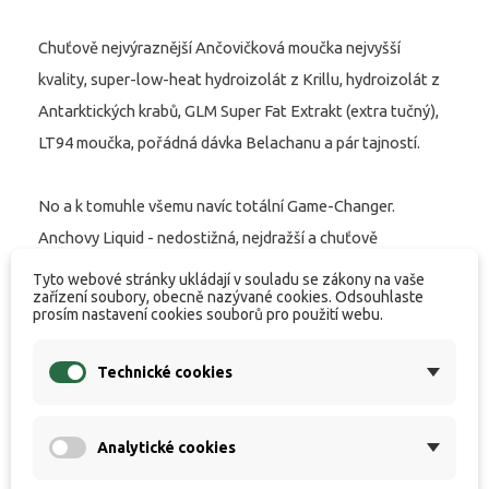
Chuťově nejvýraznější Ančovičková moučka nejvyšší
kvality, super-low-heat hydroizolát z Krillu, hydroizolát z
Antarktických krabů, GLM Super Fat Extrakt (extra tučný),
LT94 moučka, pořádná dávka Belachanu a pár tajností.
No a k tomuhle všemu navíc totální Game-Changer.
Anchovy Liquid - nedostižná, nejdražší a chuťově
nejvýraznější tekutá potrava celého oceánu!
Tyto webové stránky ukládají v souladu se zákony na vaše
zařízení soubory, obecně nazývané cookies. Odsouhlaste
prosím nastavení cookies souborů pro použití webu.
A nakonec?
Legendární esence MONSTER SHELLFISH podpořená
Technické cookies
decentní dávkou esenciálního oleje ASAFOETIDA tak
společně zformovaly návnadu/nástrahu, která nám
Analytické cookies
celé tři roky testování opakovaně potvrzovala, že