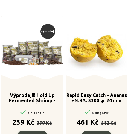
Výprodej!
Výprodej!!! Hold Up
Rapid Easy Catch - Ananas
Fermented Shrimp -
+N.BA. 3300 gr 24 mm
Boilie potápivé 1kg 20mm


K dispozici
K dispozici
Běžná
Cena
Běžná
Cena
239 Kč
461 Kč
399 Kč
512 Kč
cena
cena