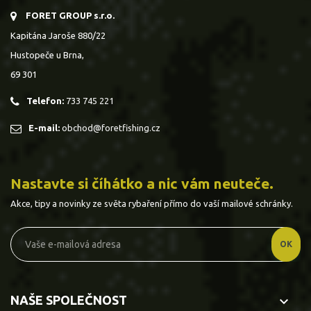
FORET GROUP s.r.o.
Kapitána Jaroše 880/22
Hustopeče u Brna,
69 301
Telefon:
733 745 221
E-mail:
obchod@foretfishing.cz
Nastavte si číhátko a nic vám neuteče.
Akce, tipy a novinky ze světa rybaření přímo do vaší mailové schránky.
NAŠE SPOLEČNOST
keyboard_arrow_down