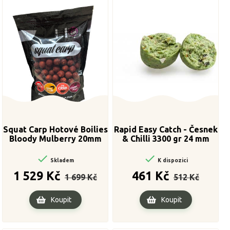
Squat Carp Hotové Boilies
Rapid Easy Catch - Česnek
Bloody Mulberry 20mm
& Chilli 3300 gr 24 mm
5kg


Skladem
K dispozici
Běžná
Cena
Běžná
Cena
1 529 Kč
461 Kč
1 699 Kč
512 Kč
cena
cena
Koupit
Koupit