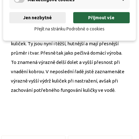
míře na přírodních látkách a nezpůsobuje změnu
aroma ani chuti kuliček. Novou generaci rozeznáte
Jen nezbytné
Přijmout vše
nejen podle doplňkového loga Natural Concept na
Přejít na stránku Podrobně o cookies
sáčku, ale i podle zajímavého „naturálnějšího“ povrchu
kuliček. Ty jsou nyní i těžší, hutnější a mají přesnější
průměr i tvar. Přesně tak jako pečlivá domácí výroba.
To znamená výrazně delší dolet a vyšší přesnost při
vnadění kobrou. V neposlední řadě jistě zaznamenáte
výrazně vyšší výdrž kuliček při nastražení, avšak při
zachování potřebného fungování kuličky ve vodě.