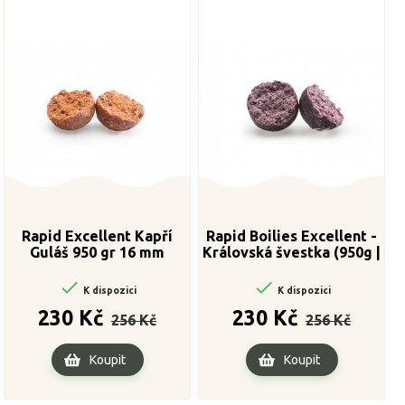
Rapid Excellent Kapří
Rapid Boilies Excellent -
Guláš 950 gr 16 mm
Královská švestka (950g |
16mm)


K dispozici
K dispozici
Běžná
Cena
Běžná
Cena
230 Kč
230 Kč
256 Kč
256 Kč
cena
cena
Koupit
Koupit