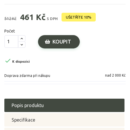
461 Kč
UŠETŘÍTE 10%
512 Kč
S DPH
Počet
KOUPIT

K dispozici
nad 2 000 Kč
Doprava zdarma při nákupu
Popis produktu
Specifikace