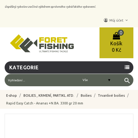
Úspěšný rybolov začíná výběrem správného rybářského vybavení.
keyboard_arrow_down
Můj účet
0
Košík
0 Kč
KATEGORIE
search
E-shop
BOILIES , KRMENÍ, PARTIKL ATD.
Boilies
Trvanlivé boilies
Rapid Easy Catch - Ananas +N.BA. 3300 gr 20 mm
-10%