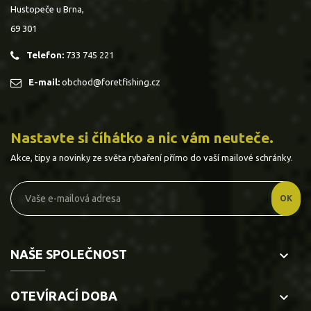
Hustopeče u Brna,
69 301
Telefon:
733 745 221
E-mail:
obchod@foretfishing.cz
Nastavte si číhátko a nic vám neuteče.
Akce, tipy a novinky ze světa rybaření přímo do vaší mailové schránky.
NAŠE SPOLEČNOST
keyboard_arrow_down
OTEVÍRACÍ DOBA
keyboard_arrow_down