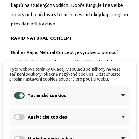
kaprů na studených vodách. Dobře funguje i na velké
amury nebo při lovu v letních měsících, kdy kapři nejsou
přes den příliš aktivní.
RAPID NATURAL CONCEPT
Boilies Rapid Natural Concept je vyrobeno pomocí
nové výrobní technologie a zařízení, které patří mezi
Tyto webové stránky ukládají v souladu se zákony na vaše
absolutní špičku v Evropě. Umožňuje nám sériově
zařízení soubory, obecně nazývané cookies. Odsouhlaste
prosím nastavení cookies souborů pro použití webu.
vyrábět boilies se stejnými parametry, strukturou a
fungováním, jaké získáte při domácí ruční výrobě. Nová
Technické cookies
produkce není omezena hrubostí komponent a
dovoluje i přidání opravdového ovoce, jater a dalších
Analytické cookies
čerstvých surovin. Samozřejmostí je používání
čerstvých vajec ve všech vyráběných řadách boilies.
Konzervace a stabilizace je postavena v maximální
Marketingové cookies