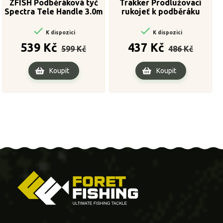
ZFISH Podběráková tyč
Trakker Prodlužovací
Spectra Tele Handle 3.0m
rukojeť k podběráku
Propel Landing Net

Extension Handle

K dispozici
K dispozici
Běžná
Cena
Běžná
Cena
539 Kč
437 Kč
599 Kč
486 Kč
cena
cena
Koupit
Koupit