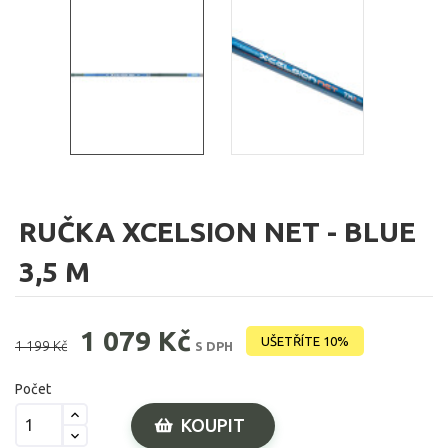
RUČKA XCELSION NET - BLUE
3,5 M
1 079 Kč
UŠETŘÍTE 10%
1 199 Kč
S DPH
Počet
KOUPIT