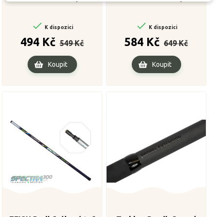


K dispozici
K dispozici
Běžná
Cena
Běžná
Cena
494 Kč
584 Kč
549 Kč
649 Kč
cena
cena
Koupit
Koupit