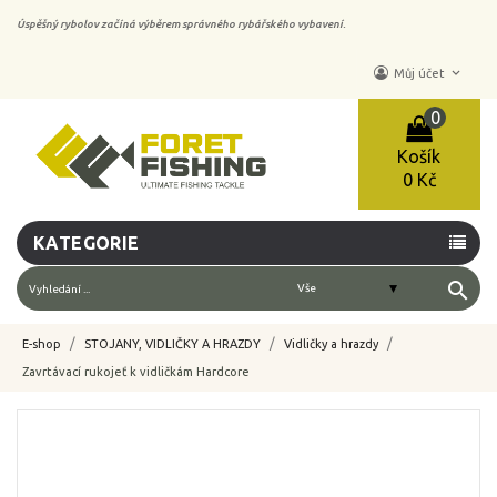
Úspěšný rybolov začíná výběrem správného rybářského vybavení.
keyboard_arrow_down
Můj účet
0
Košík
0 Kč
KATEGORIE
search
E-shop
STOJANY, VIDLIČKY A HRAZDY
Vidličky a hrazdy
Zavrtávací rukojeť k vidličkám Hardcore
-10%