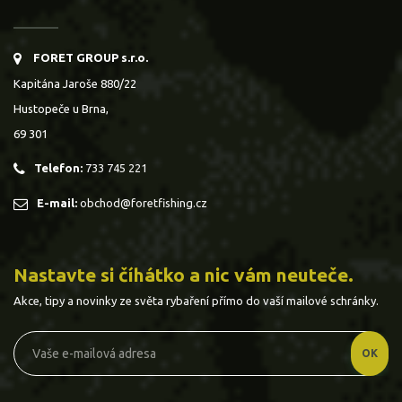
FORET GROUP s.r.o.
Kapitána Jaroše 880/22
Hustopeče u Brna,
69 301
Telefon:
733 745 221
E-mail:
obchod@foretfishing.cz
Nastavte si číhátko a nic vám neuteče.
Akce, tipy a novinky ze světa rybaření přímo do vaší mailové schránky.