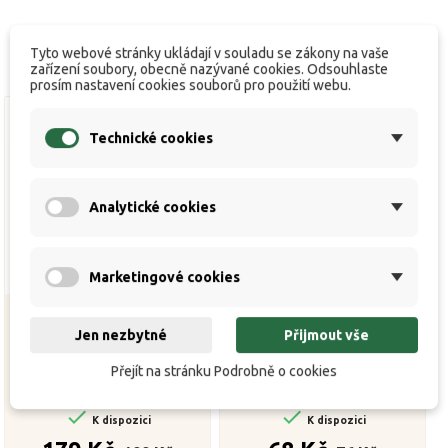
Tyto webové stránky ukládají v souladu se zákony na vaše
zařízení soubory, obecně nazývané cookies. Odsouhlaste
prosím nastavení cookies souborů pro použití webu.
Technické cookies
Analytické cookies
Marketingové cookies
Jen nezbytné
Přijmout vše
ZFISH Vidlička Carbon
ZFISH Feeder Hrazda Rod
Přejít na stránku Podrobně o cookies
Drill Bankstick
Rest small


K dispozici
K dispozici
Běžná
Cena
Běžná
Cena