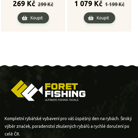
Běžná
Cena
Běžná
Cena
269 Kč
1 079 Kč
299 Kč
1 199 Kč
cena
cena
Koupit
Koupit
Kompletní rybářské vybavení pro váš úspěšný den na rybách. Široký
výběr značek, poradenství zkušených rybářů a rychlé doručení po
celé ČR.