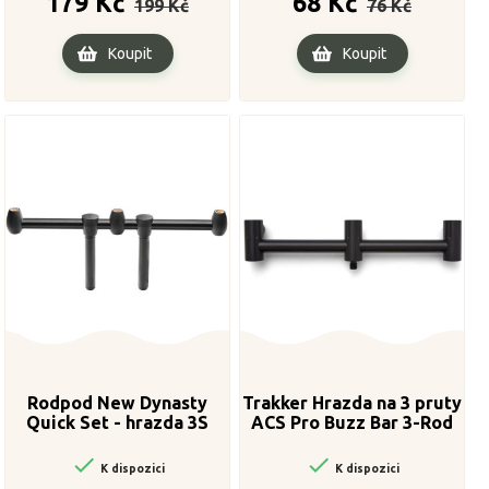
179 Kč
68 Kč
199 Kč
76 Kč
cena
cena
Koupit
Koupit
Rodpod New Dynasty
Trakker Hrazda na 3 pruty
Quick Set - hrazda 3S
ACS Pro Buzz Bar 3-Rod


K dispozici
K dispozici