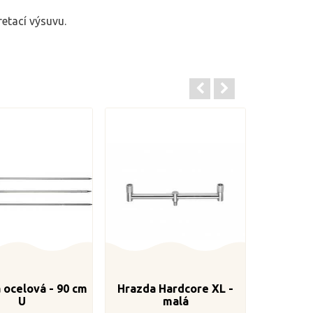
retací výsuvu.
a ocelová - 90 cm
Hrazda Hardcore XL -
U
malá