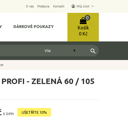
keyboard_arrow_down
O nás
Prodejna
Kontakt
Můj účet
0
Y
DÁRKOVÉ POUKAZY
Košík
0 Kč
search
 cm
PROFI - ZELENÁ 60 / 105
č
UŠETŘÍTE 10%
S DPH