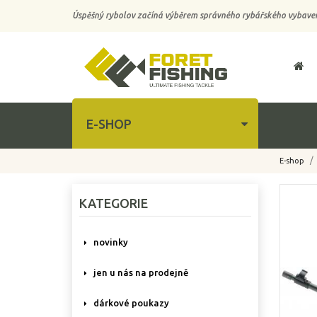
Úspěšný rybolov začíná výběrem správného rybářského vybaven
E-SHOP
E-shop
-10%
KATEGORIE
novinky
jen u nás na prodejně
dárkové poukazy