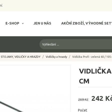
í.
E-SHOP
JEN U NÁS
AKČNÍ ZBOŽÍ, VÝHODNÉ SET
STOJANY, VIDLIČKY A HRAZDY
Vidličky a hrazdy
Vidlička Profi - zelená 60 / 105
VIDLIČKA 
CM
242 K
269 Kč
Počet