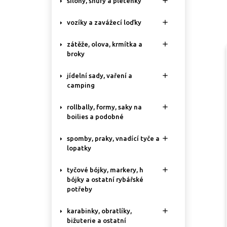

silony, šňůry a pletenky

vozíky a zavážecí loďky

zátěže, olova, krmítka a
broky

jídelní sady, vaření a
camping

rollbally, formy, saky na
boilies a podobné

spomby, praky, vnadící tyče a
lopatky

tyčové bójky, markery, h
bójky a ostatní rybářské
potřeby

karabinky, obratlíky,
bižuterie a ostatní