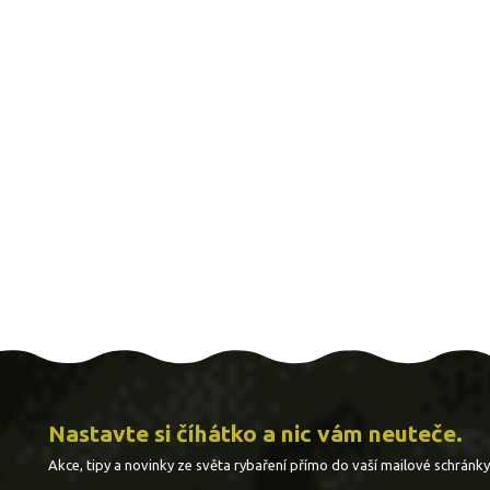
Nastavte si číhátko a nic vám neuteče.
Akce, tipy a novinky ze světa rybaření přímo do vaší mailové schránky