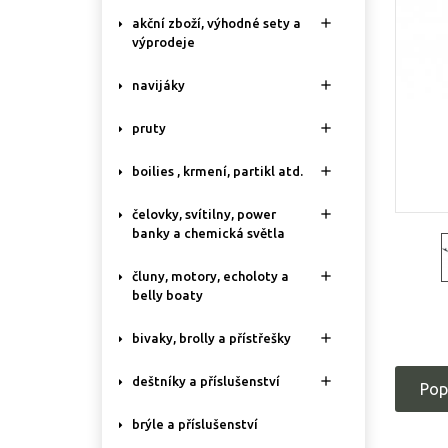

akční zboží, výhodné sety a
výprodeje

navijáky

pruty

boilies , krmení, partikl atd.

čelovky, svítilny, power
banky a chemická světla

čluny, motory, echoloty a
belly boaty

bivaky, brolly a přístřešky

deštníky a příslušenství
Pop
brýle a příslušenství