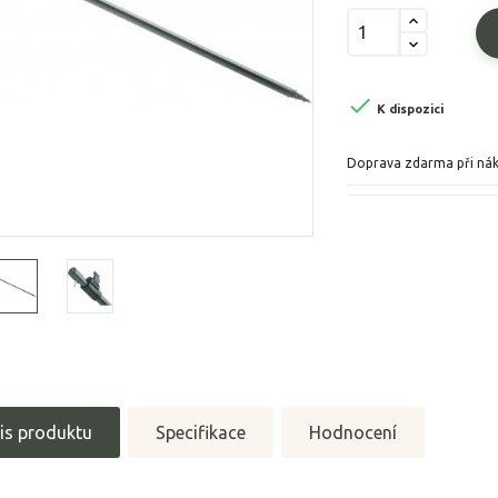

K dispozici
Doprava zdarma při ná
is produktu
Specifikace
Hodnocení