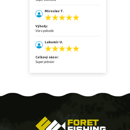
Miroslav T.
Výhody:
Vše v pohodě.
Lubomír U.
Celkový názor:
Super jednání