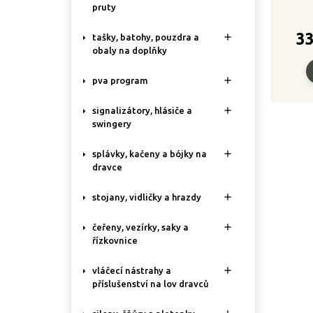
pruty
3

tašky, batohy, pouzdra a
obaly na doplňky

pva program

signalizátory, hlásiče a
swingery

splávky, kačeny a bójky na
dravce

stojany, vidličky a hrazdy

čeřeny, vezírky, saky a
řízkovnice

vláčecí nástrahy a
příslušenství na lov dravců