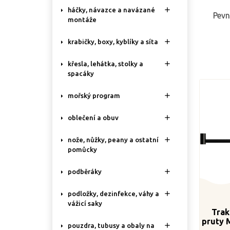

háčky, návazce a navázané
Pevn
montáže

krabičky, boxy, kyblíky a síta

křesla, lehátka, stolky a
spacáky

mořský program

oblečení a obuv

nože, nůžky, peany a ostatní
pomůcky

podběráky

podložky, dezinfekce, váhy a
vážicí saky
Trak
pruty 

pouzdra, tubusy a obaly na