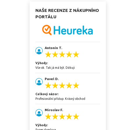
NAŠE RECENZE Z NÁKUPNÍHO
PORTÁLU
Antonín T.
Výhody:
Vše ok. Tak já má být. Děkuji
Pavel D.
Celkový názor:
Profesionální přístup. Krásný obchod
Miroslav F.
Výhody:
Super domluva