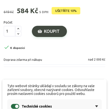
584 Kč
UŠETŘÍTE 10%
649 Kč
S DPH
Počet
KOUPIT

K dispozici
nad 2 000 Kč
Doprava zdarma při nákupu
Popis produktu
Tyto webové stránky ukládají v souladu se zákony na vaše
zařízení soubory, obecně nazývané cookies. Odsouhlaste
prosím nastavení cookies souborů pro použití webu.
Specifikace
Technické cookies