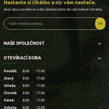
Nastavte si číhátko a nic vám neuteče.
Akce, tipy a novinky ze světa rybaření přímo do vaší mailové schránky.
NAŠE SPOLEČNOST
keyboard_arrow_down
OTEVÍRACÍ DOBA
keyboard_arrow_down
Pondělí
:
8:00
17:00
Úterý
:
8:00
17:00
Středa
:
8:00
17:00
Čtvrtek
:
8:00
17:00
Pátek:
8:00
17:00
Sobota:
8:00
12:00