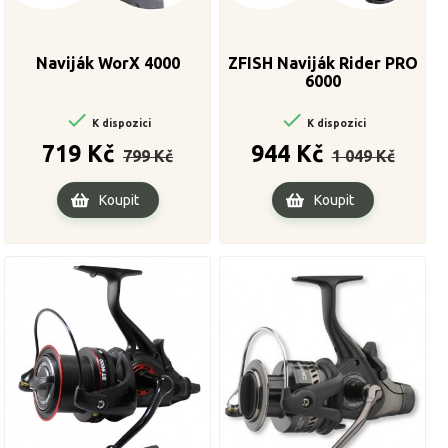
Naviják WorX 4000
ZFISH Naviják Rider PRO
6000


K dispozici
K dispozici
Běžná
Cena
Běžná
Cena
719 Kč
944 Kč
799 Kč
1 049 Kč
cena
cena
Koupit
Koupit