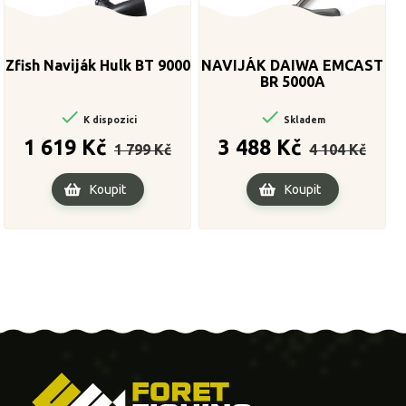
Zfish Naviják Hulk BT 9000
NAVIJÁK DAIWA EMCAST
BR 5000A


K dispozici
Skladem
Běžná
Cena
Běžná
Cena
1 619 Kč
3 488 Kč
1 799 Kč
4 104 Kč
cena
cena
Koupit
Koupit