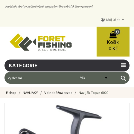
Úspěšný rybolov začíná výběrem správného rybářského vybavení.
keyboard_arrow_down
Můj účet
0
Košík
0 Kč
KATEGORIE
search
E-shop
NAVIJÁKY
Volnoběžná brzda
Naviják Topaz 6000
-10%