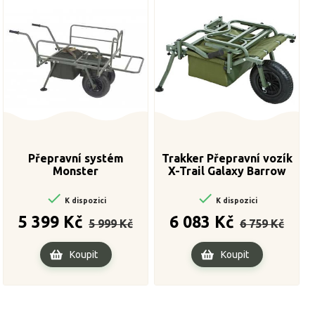
Přepravní systém
Trakker Přepravní vozík
Monster
X-Trail Galaxy Barrow


K dispozici
K dispozici
Běžná
Cena
Běžná
Cena
5 399 Kč
6 083 Kč
5 999 Kč
6 759 Kč
cena
cena
Koupit
Koupit