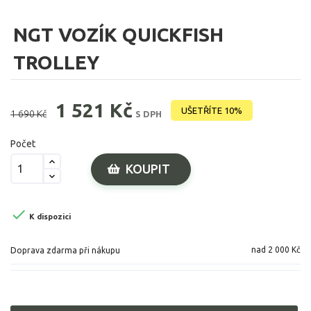
NGT VOZÍK QUICKFISH
TROLLEY
1 521 Kč
UŠETŘÍTE 10%
1 690 Kč
S DPH
Počet
KOUPIT

K dispozici
nad 2 000 Kč
Doprava zdarma při nákupu