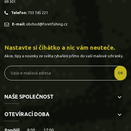
69 301
Telefon:
733 745 221
E-mail:
obchod@foretfishing.cz
Nastavte si číhátko a nic vám neuteče.
Akce, tipy a novinky ze světa rybaření přímo do vaší mailové schránky.
NAŠE SPOLEČNOST
keyboard_arrow_down
OTEVÍRACÍ DOBA
keyboard_arrow_down
Pondělí
:
8:00
17:00