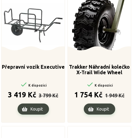
Přepravní vozík Executive
Trakker Náhradní kolečko
X-Trail Wide Wheel


K dispozici
K dispozici
Běžná
Cena
Běžná
Cena
3 419 Kč
1 754 Kč
3 799 Kč
1 949 Kč
cena
cena
Koupit
Koupit