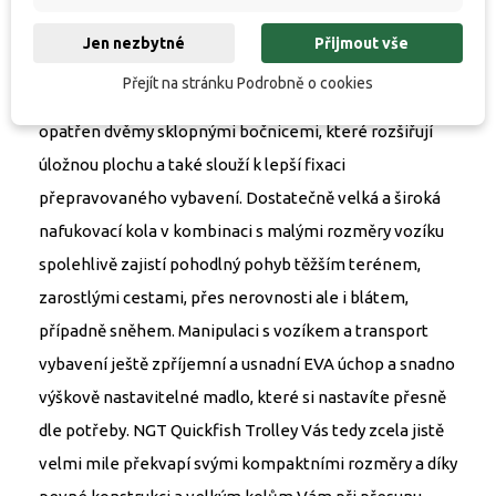
časově kratší vycházky. Ocelová konstrukce je
Jen nezbytné
Přijmout vše
dostatečně pevná a odolná, a tak vozík uveze téměř
Přejít na stránku Podrobně o cookies
vše co se na něj vejde. Na bocích je vozík
opatřen dvěmy sklopnými bočnicemi, které rozšiřují
úložnou plochu a také slouží k lepší fixaci
přepravovaného vybavení. Dostatečně velká a široká
nafukovací kola v kombinaci s malými rozměry vozíku
spolehlivě zajistí pohodlný pohyb těžším terénem,
zarostlými cestami, přes nerovnosti ale i blátem,
případně sněhem. Manipulaci s vozíkem a transport
vybavení ještě zpříjemní a usnadní EVA úchop a snadno
výškově nastavitelné madlo, které si nastavíte přesně
dle potřeby. NGT Quickfish Trolley Vás tedy zcela jistě
velmi mile překvapí svými kompaktními rozměry a díky