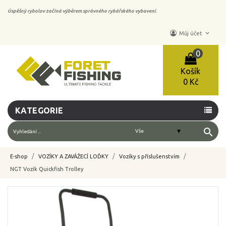
Úspěšný rybolov začíná výběrem správného rybářského vybavení.
keyboard_arrow_down
Můj účet
0
Košík
0 Kč
KATEGORIE
search
E-shop
VOZÍKY A ZAVÁŽECÍ LOĎKY
Vozíky s příslušenstvím
NGT Vozík Quickfish Trolley
-10%