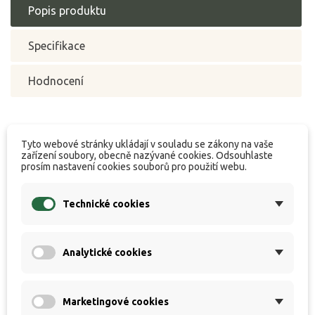
Popis produktu
Specifikace
Hodnocení
Tyto webové stránky ukládají v souladu se zákony na vaše
Rybářský vozík
NGT Quickfish Trolley
je novinka od
zařízení soubory, obecně nazývané cookies. Odsouhlaste
NGT, jedná se o kompaktní vozík s nafukovacími koly o
prosím nastavení cookies souborů pro použití webu.
průměru 25 cm a pevnou ocelovou konstrukcí, který je
Technické cookies
ideálním pomocníkem na krátké výpravy. Vozík je
neocenitelným pomocníkem v případě, že se Vaše
lovné místo nachází na vzdáleném místě a vozidlem
Analytické cookies
nepřístupném terénu. Jeho malé transportní rozměry
zabírají ve vozidle minimum prostoru, přesto však s
Marketingové cookies
přehledem odveze potřebné rybářské vybavení na