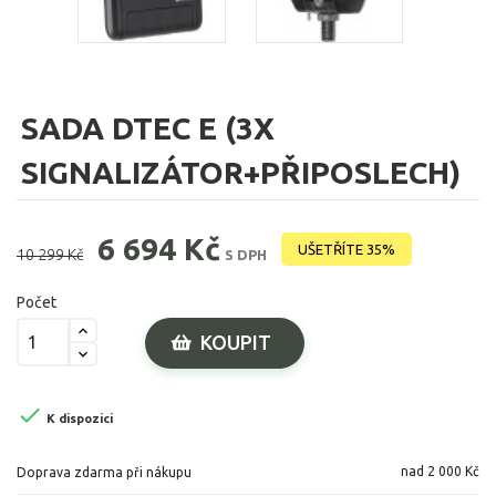
SADA DTEC E (3X
SIGNALIZÁTOR+PŘIPOSLECH)
6 694 Kč
UŠETŘÍTE 35%
10 299 Kč
S DPH
Počet
KOUPIT

K dispozici
nad 2 000 Kč
Doprava zdarma při nákupu