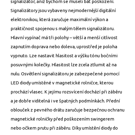
signalizátor, aniž bychom se museli bát poškození.
Signalizátory jsou vybaveny nejmodernější digitální
elektronikou, která zaručuje maximální výkon a
praktičnost spojenou s malým tělem signalizátoru.
Hlavní vypínač má tři polohy – větší a menší citlivost
zapnutím doprava nebo doleva, uprostřed je poloha
vypnuto. Lze nastavit hlasitost a výšku tónu bočními
posuvnými kolečky. Hlasitost lze zcela ztlumit až na
nulu. Osvětlení signalizátoru je zabezpečené pomocí
LED diody umístěné v magnetické rolničce, kterou
prochází vlasec. K jejímu rozsvícení dochází při záběru
a je dobře viditelná i ve špatných podmínkách. Přední
oblouček z pevného drátu zaručuje bezpečnou ochranu
magnetické rolničky před poškozením swingerem
nebo očkem prutu při záběru. Díky umístění diody do