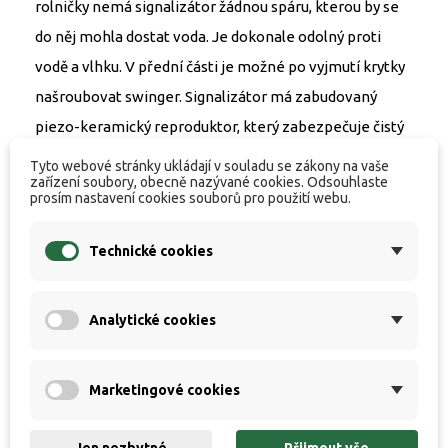
rolničky nemá signalizátor žádnou spáru, kterou by se
do něj mohla dostat voda. Je dokonale odolný proti
vodě a vlhku. V přední části je možné po vyjmutí krytky
našroubovat swinger. Signalizátor má zabudovaný
piezo-keramický reproduktor, který zabezpečuje čistý
a ostrý zvuk. Padák je signalizovaný jiným tónem. Držák
Tyto webové stránky ukládají v souladu se zákony na vaše
zařízení soubory, obecně nazývané cookies. Odsouhlaste
prutu je dostatečně hluboký (15 mm) a široký (17 mm),
prosím nastavení cookies souborů pro použití webu.
potažený ochranou protiskluznou gumovou vložkou.
Napájení 2x baterie AAA. Dlouhá životnost baterie.
Technické cookies
Ochranný gumový obal zdarma. V případě, že
zapomenete vypnout signalizátor, sám se vypne po
Analytické cookies
jeho vložení do ochranného pouzdra. To obsahuje
modifikátor a dojde k automatickému vypnutí
Marketingové cookies
signalizátoru. Rozměry 8,5x4,5x2,3 cm (dxšxv).
Signalizátor D-TEC E je plně kompatibilní s
Jen nezbytné
Přijmout vše