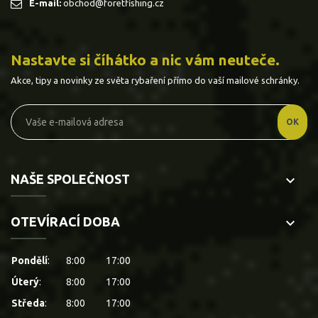
E-mail:
obchod@foretfishing.cz
Nastavte si číhátko a nic vám neuteče.
Akce, tipy a novinky ze světa rybaření přímo do vaší mailové schránky.
NAŠE SPOLEČNOST
keyboard_arrow_down
OTEVÍRACÍ DOBA
keyboard_arrow_down
Pondělí
:
8:00
17:00
Úterý
:
8:00
17:00
Středa
:
8:00
17:00