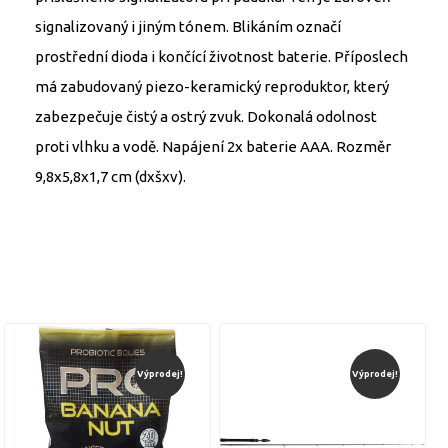
signalizovaný i jiným tónem. Blikáním označí
prostřední dioda i končící životnost baterie. Příposlech
má zabudovaný piezo-keramický reproduktor, který
zabezpečuje čistý a ostrý zvuk. Dokonalá odolnost
proti vlhku a vodě. Napájení 2x baterie AAA. Rozměr
9,8x5,8x1,7 cm (dxšxv).
Výprodej!
Výprodej!