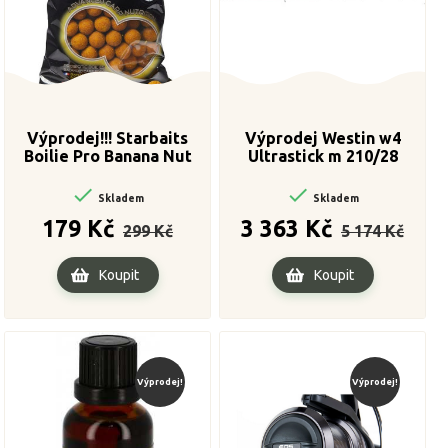
Výprodej!!! Starbaits
Výprodej Westin w4
Boilie Pro Banana Nut
Ultrastick m 210/28
800g 24 mm


Skladem
Skladem
Běžná
Cena
Běžná
Cena
179 Kč
3 363 Kč
299 Kč
5 174 Kč
cena
cena
Koupit
Koupit
Výprodej!
Výprodej!