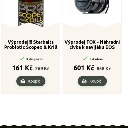
Výprodej!!! Starbaits
Výprodej FOX - Náhradní
Probiotic Scopex & Krill
cívka k navijáku EOS
Dropper 30ml
12000


K dispozici
Skladem
Běžná
Cena
Běžná
Cena
161 Kč
601 Kč
269 Kč
858 Kč
cena
cena
Koupit
Koupit