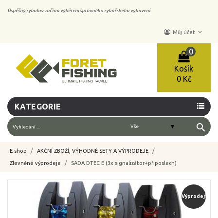
Úspěšný rybolov začíná výběrem správného rybářského vybavení.
keyboard_arrow_down
Můj účet
0
Košík
0 Kč
KATEGORIE
search
E-shop
AKČNÍ ZBOŽÍ, VÝHODNÉ SETY A VÝPRODEJE
Zlevněné výprodeje
SADA DTEC E (3x signalizátor+připoslech)
-35%
Výprodej!