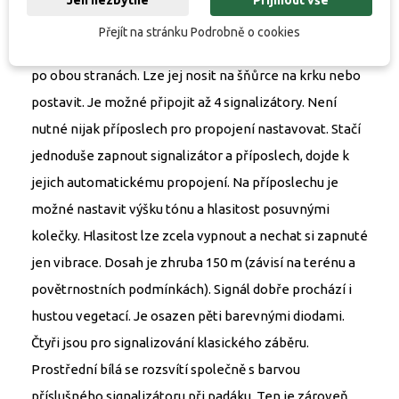
příposlechem D-TEC Receiver. Příposlech je elegantní
Přejít na stránku Podrobně o cookies
designově propracovaný s kovovými ochrannými prvky
po obou stranách. Lze jej nosit na šňůrce na krku nebo
postavit. Je možné připojit až 4 signalizátory. Není
nutné nijak příposlech pro propojení nastavovat. Stačí
jednoduše zapnout signalizátor a příposlech, dojde k
jejich automatickému propojení. Na příposlechu je
možné nastavit výšku tónu a hlasitost posuvnými
kolečky. Hlasitost lze zcela vypnout a nechat si zapnuté
jen vibrace. Dosah je zhruba 150 m (závisí na terénu a
povětrnostních podmínkách). Signál dobře prochází i
hustou vegetací. Je osazen pěti barevnými diodami.
Čtyři jsou pro signalizování klasického záběru.
Prostřední bílá se rozsvítí společně s barvou
příslušného signalizátoru při padáku. Ten je zároveň