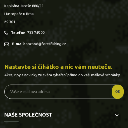
Kapitána Jaroše 880/22
Hustopeče u Brna,
69 301
Telefon:
733 745 221
E-mail:
obchod@foretfishing.cz
Nastavte si číhátko a nic vám neuteče.
Akce, tipy a novinky ze světa rybaření přímo do vaší mailové schránky.
NAŠE SPOLEČNOST
keyboard_arrow_down