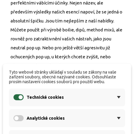
perfektními vábícími účinky. Nejen název, ale
především výsledky našich esencí napoví, že se jedná o
absolutní špičku. Jsou tím nejlepším z naší nabídky.
Můžete použít při výrobě boilie, dipů, method mixů, ale
rovněž pro zatraktivnění vašich nástrah, jako jsou
neutral pop up. Nebo pro ještě větší agresivitu již
ochucených pop up, u kterých chcete zvýšit, nebo
obnovit jejich signál. Naše esence jsou vysoce
Tyto webové stránky ukládají v souladu se zákony na vaše
koncentrované, proto není potřeba vysokého
zařízení soubory, obecně nazývané cookies. Odsouhlaste
prosím nastavení cookies souborů pro použití webu.
dávkování.
Dávkovaní: 3 až 6 ml / kg
Technické cookies
Analytické cookies