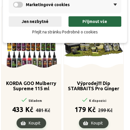
Marketingové cookies
Jen nezbytné
Přijmout vše
Výprodej!
Přejít na stránku Podrobně o cookies
KORDA GOO Mulberry
Výprodej!!! Dip
Supreme 115 ml
STARBAITS Pro Ginger
Squid 500ml


Skladem
K dispozici
Běžná
Cena
Běžná
Cena
433 Kč
179 Kč
481 Kč
299 Kč
cena
cena
Koupit
Koupit