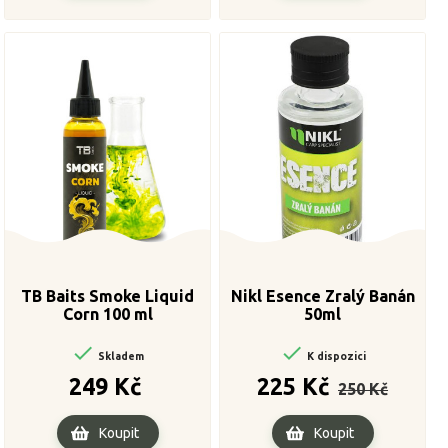
TB Baits Smoke Liquid
Nikl Esence Zralý Banán
Corn 100 ml
50ml


Skladem
K dispozici
Cena
Běžná
Cena
249 Kč
225 Kč
250 Kč
cena
Koupit
Koupit