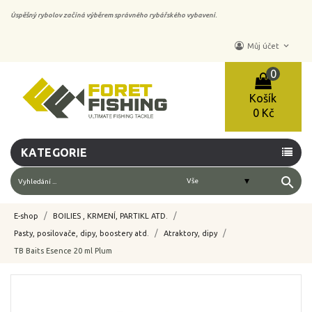
Úspěšný rybolov začíná výběrem správného rybářského vybavení.
keyboard_arrow_down
Můj účet
0
Košík
0 Kč
KATEGORIE
search
E-shop
BOILIES , KRMENÍ, PARTIKL ATD.
Pasty, posilovače, dipy, boostery atd.
Atraktory, dipy
TB Baits Esence 20 ml Plum