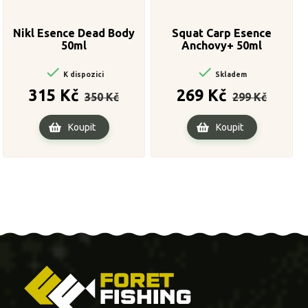
Nikl Esence Dead Body
Squat Carp Esence
50ml
Anchovy+ 50ml


K dispozici
Skladem
Běžná
Cena
Běžná
Cena
315 Kč
269 Kč
350 Kč
299 Kč
cena
cena
Koupit
Koupit