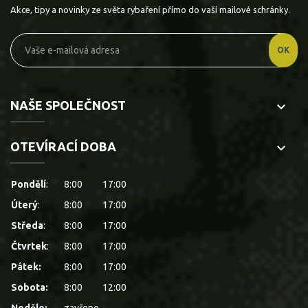
Akce, tipy a novinky ze světa rybaření přímo do vaší mailové schránky.
NAŠE SPOLEČNOST
keyboard_arrow_down
OTEVÍRACÍ DOBA
keyboard_arrow_down
Pondělí
:
8:00
17:00
Úterý
:
8:00
17:00
Středa
:
8:00
17:00
Čtvrtek
:
8:00
17:00
Pátek:
8:00
17:00
Sobota:
8:00
12:00
Neděle:
zavřeno