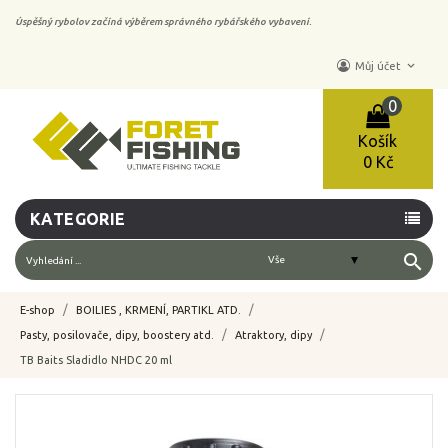
Úspěšný rybolov začíná výběrem správného rybářského vybavení.
keyboard_arrow_down
Můj účet
0
Košík
0 Kč
KATEGORIE
search
E-shop
BOILIES , KRMENÍ, PARTIKL ATD.
Pasty, posilovače, dipy, boostery atd.
Atraktory, dipy
TB Baits Sladidlo NHDC 20 ml