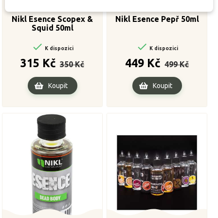
Nikl Esence Scopex &
Nikl Esence Pepř 50ml
Squid 50ml


K dispozici
K dispozici
Běžná
Cena
Běžná
Cena
315 Kč
449 Kč
350 Kč
499 Kč
cena
cena
Koupit
Koupit