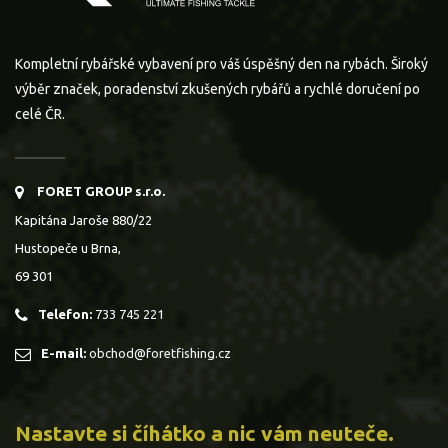
Kompletní rybářské vybavení pro váš úspěšný den na rybách. Široký
výběr značek, poradenství zkušených rybářů a rychlé doručení po
celé ČR.
FORET GROUP s.r.o.
Kapitána Jaroše 880/22
Hustopeče u Brna,
69 301
Telefon:
733 745 221
E-mail:
obchod@foretfishing.cz
Nastavte si číhátko a nic vám neuteče.