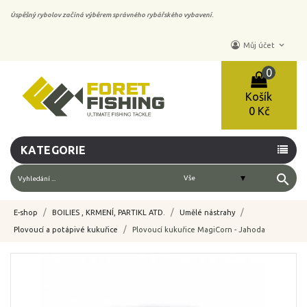
Úspěšný rybolov začíná výběrem správného rybářského vybavení.
keyboard_arrow_down
Můj účet
0
Košík
0 Kč
KATEGORIE
search
E-shop
BOILIES , KRMENÍ, PARTIKL ATD.
Umělé nástrahy
Plovoucí a potápivé kukuřice
Plovoucí kukuřice MagiCorn - Jahoda
-10%