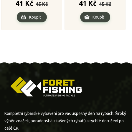
Běžná
Cena
Běžná
Cena
41 Kč
41 Kč
45 Kč
45 Kč
cena
cena
Koupit
Koupit
Kompletní rybářské vybavení pro váš úspěšný den na rybách. Široký
výběr značek, poradenství zkušených rybářů a rychlé doručení po
celé ČR.