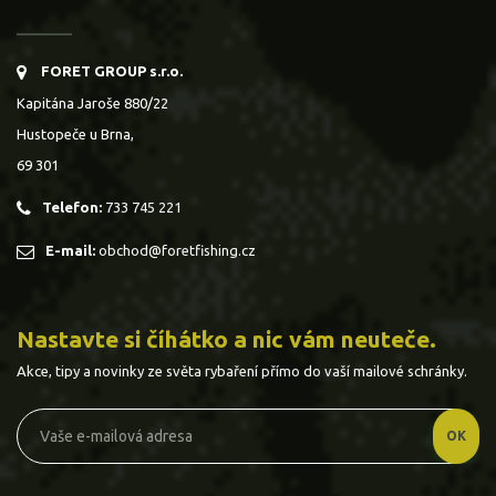
FORET GROUP s.r.o.
Kapitána Jaroše 880/22
Hustopeče u Brna,
69 301
Telefon:
733 745 221
E-mail:
obchod@foretfishing.cz
Nastavte si číhátko a nic vám neuteče.
Akce, tipy a novinky ze světa rybaření přímo do vaší mailové schránky.