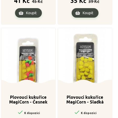
41 Kč
35 Kč
45 Kč
39 Kč
cena
cena
Koupit
Koupit
Plovoucí kukuřice
Plovoucí kukuřice
MagiCorn - Česnek
MagiCorn - Sladká
kukuřice


K dispozici
K dispozici