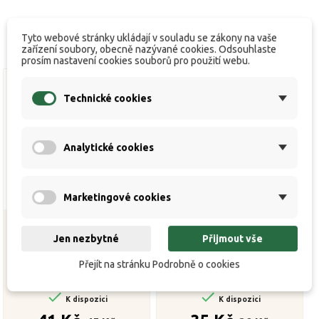
Tyto webové stránky ukládají v souladu se zákony na vaše
zařízení soubory, obecně nazývané cookies. Odsouhlaste
prosím nastavení cookies souborů pro použití webu.
Technické cookies
Analytické cookies
Marketingové cookies
Jen nezbytné
Přijmout vše
Plovoucí kukuřice
ZFISH Plovoucí kukuřice
Přejít na stránku Podrobně o cookies
MagiCorn - Scopex


K dispozici
K dispozici
Běžná
Cena
Běžná
Cena