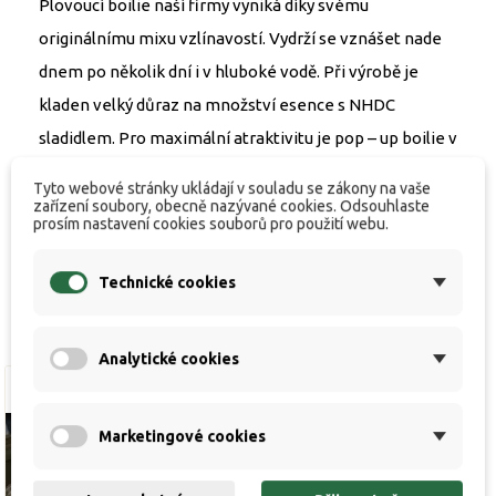
Plovoucí boilie naší firmy vyniká díky svému
originálnímu mixu vzlínavostí. Vydrží se vznášet nade
dnem po několik dní i v hluboké vodě. Při výrobě je
kladen velký důraz na množství esence s NHDC
sladidlem. Pro maximální atraktivitu je pop – up boilie v
základu ještě zalito mixem tekutých atraktorů, tím je
Tyto webové stránky ukládají v souladu se zákony na vaše
ještě intenzivnější a přitažlivější, než kdykoli předtím.
zařízení soubory, obecně nazývané cookies. Odsouhlaste
prosím nastavení cookies souborů pro použití webu.
Technické cookies
Analytické cookies
Marketingové cookies