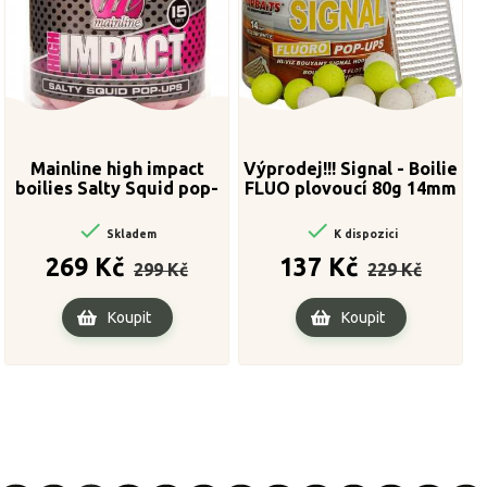
Mainline high impact
Výprodej!!! Signal - Boilie
boilies Salty Squid pop-
FLUO plovoucí 80g 14mm
ups 15 mm


Skladem
K dispozici
Běžná
Cena
Běžná
Cena
269 Kč
137 Kč
299 Kč
229 Kč
cena
cena
Koupit
Koupit