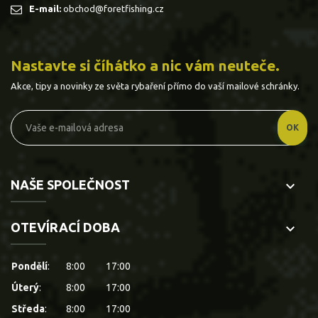
E-mail:
obchod@foretfishing.cz
Nastavte si číhátko a nic vám neuteče.
Akce, tipy a novinky ze světa rybaření přímo do vaší mailové schránky.
NAŠE SPOLEČNOST
keyboard_arrow_down
OTEVÍRACÍ DOBA
keyboard_arrow_down
Pondělí
:
8:00
17:00
Úterý
:
8:00
17:00
Středa
:
8:00
17:00