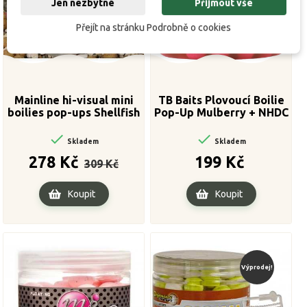
Jen nezbytné
Přijmout vše
Přejít na stránku Podrobně o cookies
Mainline hi-visual mini
TB Baits Plovoucí Boilie
boilies pop-ups Shellfish
Pop-Up Mulberry + NHDC
Black Pepper 12 mm
65 g 12 mm


Skladem
Skladem
Běžná
Cena
Cena
278 Kč
199 Kč
309 Kč
cena
Koupit
Koupit
Výprodej!