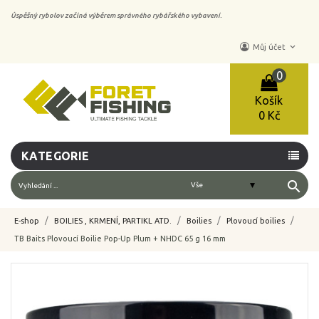
Úspěšný rybolov začíná výběrem správného rybářského vybavení.
keyboard_arrow_down
Můj účet
0
Košík
0 Kč
KATEGORIE
search
E-shop
BOILIES , KRMENÍ, PARTIKL ATD.
Boilies
Plovoucí boilies
TB Baits Plovoucí Boilie Pop-Up Plum + NHDC 65 g 16 mm