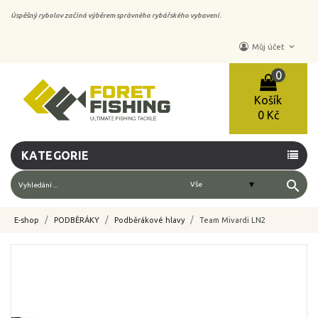
Úspěšný rybolov začíná výběrem správného rybářského vybavení.
keyboard_arrow_down
Můj účet
0
Košík
0 Kč
KATEGORIE
search
E-shop
PODBĚRÁKY
Podběrákové hlavy
Team Mivardi LN2
-10%