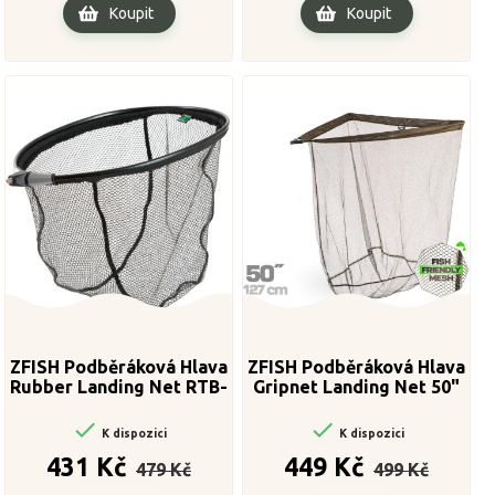
Koupit
Koupit
ZFISH Podběráková Hlava
ZFISH Podběráková Hlava
Rubber Landing Net RTB-
Gripnet Landing Net 50"
50


K dispozici
K dispozici
Běžná
Cena
Běžná
Cena
431 Kč
449 Kč
479 Kč
499 Kč
cena
cena