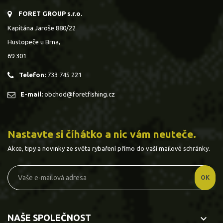
FORET GROUP s.r.o.
Kapitána Jaroše 880/22
Hustopeče u Brna,
69 301
Telefon:
733 745 221
E-mail:
obchod@foretfishing.cz
Nastavte si číhátko a nic vám neuteče.
Akce, tipy a novinky ze světa rybaření přímo do vaší mailové schránky.
NAŠE SPOLEČNOST
keyboard_arrow_down