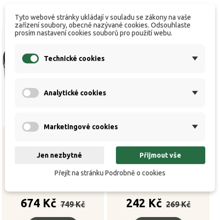
Tyto webové stránky ukládají v souladu se zákony na vaše
zařízení soubory, obecně nazývané cookies. Odsouhlaste
prosím nastavení cookies souborů pro použití webu.
Technické cookies
Analytické cookies
Marketingové cookies
Jen nezbytné
Přijmout vše
Podběrák TMX Carbon
Folding Match LN 1
Ultra RC
Přejít na stránku Podrobně o cookies


K dispozici
K dispozici
Běžná
Cena
Běžná
Cena
674 Kč
242 Kč
749 Kč
269 Kč
cena
cena