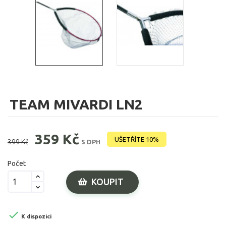
TEAM MIVARDI LN2
359 Kč
UŠETŘÍTE 10%
399 Kč
S DPH
Počet
KOUPIT

K dispozici