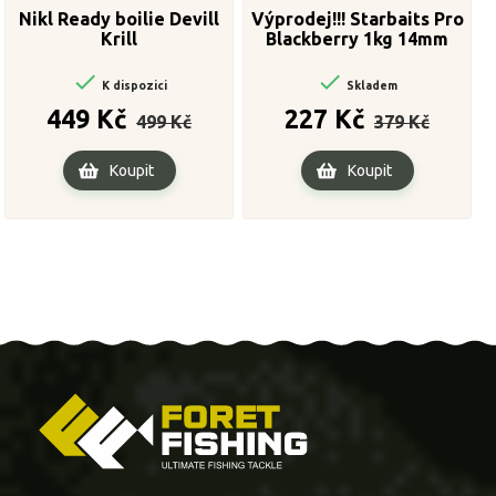
Nikl Ready boilie Devill
Výprodej!!! Starbaits Pro
Krill
Blackberry 1kg 14mm


K dispozici
Skladem
Běžná
Cena
Běžná
Cena
449 Kč
227 Kč
499 Kč
379 Kč
cena
cena
Koupit
Koupit