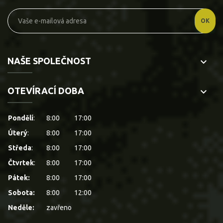
NAŠE SPOLEČNOST
keyboard_arrow_down
OTEVÍRACÍ DOBA
keyboard_arrow_down
Pondělí
:
8:00
17:00
Úterý
:
8:00
17:00
Středa
:
8:00
17:00
Čtvrtek
:
8:00
17:00
Pátek:
8:00
17:00
Sobota:
8:00
12:00
Neděle:
zavřeno