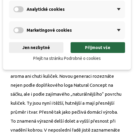
vyrábět boilies se stejnými parametry, strukturou a
Analytické cookies
fungováním, jaké získáte při domácí ruční výrobě. Nová
produkce není omezena hrubostí komponent a
Marketingové cookies
dovoluje i přidání opravdového ovoce, jater a dalších
čerstvých surovin. Samozřejmostí je používání
Jen nezbytné
Přijmout vše
čerstvých vajec ve všech vyráběných řadách boilies.
Konzervace a stabilizace je postavena v maximální
Přejít na stránku Podrobně o cookies
míře na přírodních látkách a nezpůsobuje změnu
aroma ani chuti kuliček. Novou generaci rozeznáte
nejen podle doplňkového loga Natural Concept na
sáčku, ale i podle zajímavého „naturálnějšího“ povrchu
kuliček. Ty jsou nyní i těžší, hutnější a mají přesnější
průměr i tvar. Přesně tak jako pečlivá domácí výroba.
To znamená výrazně delší dolet a vyšší přesnost při
vnadění kobrou. V neposlední řadě jistě zaznamenáte