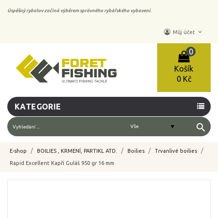
Úspěšný rybolov začíná výběrem správného rybářského vybavení.
keyboard_arrow_down
Můj účet
0
Košík
0 Kč
KATEGORIE
search
E-shop
BOILIES , KRMENÍ, PARTIKL ATD.
Boilies
Trvanlivé boilies
Rapid Excellent Kapří Guláš 950 gr 16 mm
-10%