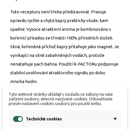
Tuto recepturu není třeba představovat. Pracuje
opravdu rychle a chytá kapry prakticky všude, kam
spadne. Vysoce atraktivní aroma je kombinováno s
kořenící přísadou ze třinácti 100% přírodních složek.
Silná, kořeněná příchuť kapry přitahuje jako magnet. Je
vynikající na silně zabahněných vodách, protože
nenatahuje pach bahna. Použití R-FACTORu podporuje
stabilní uvolňování atraktivního signálu po dobu
mnoha hodin.
Tyto webové stránky ukládají v souladu se zákony na vaše
RAPID NATURAL CONCEPT
zařízení soubory, obecně nazývané cookies. Odsouhlaste
prosím nastavení cookies souborů pro použití webu.
Boilies Rapid Natural Concept je vyrobeno pomocí
nové výrobní technologie a zařízení, které patří mezi
Technické cookies
absolutní špičku v Evropě. Umožňuje nám sériově