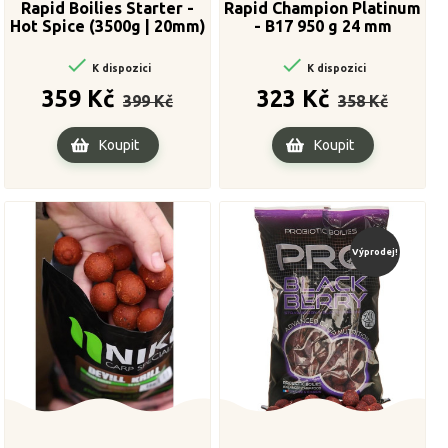
Rapid Boilies Starter -
Rapid Champion Platinum
Hot Spice (3500g | 20mm)
- B17 950 g 24 mm


K dispozici
K dispozici
Běžná
Cena
Běžná
Cena
359 Kč
323 Kč
399 Kč
358 Kč
cena
cena
Koupit
Koupit
Výprodej!