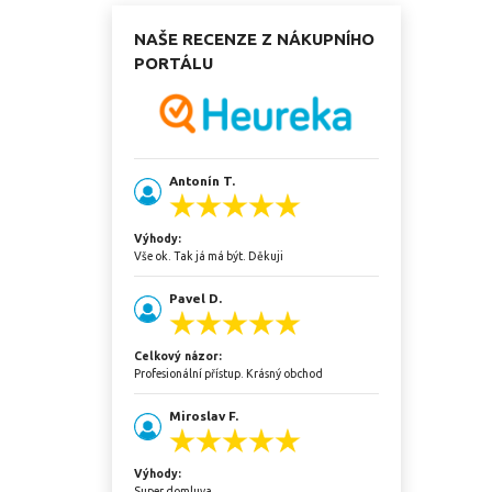
NAŠE RECENZE Z NÁKUPNÍHO
PORTÁLU
Antonín T.
Výhody:
Vše ok. Tak já má být. Děkuji
Pavel D.
Celkový názor:
Profesionální přístup. Krásný obchod
Miroslav F.
Výhody:
Super domluva