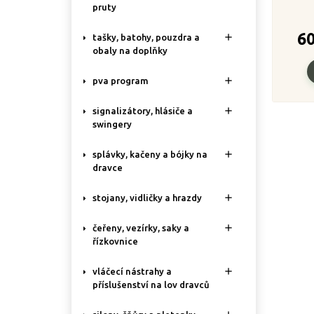
pruty
6

tašky, batohy, pouzdra a
obaly na doplňky

pva program

signalizátory, hlásiče a
swingery

splávky, kačeny a bójky na
dravce

stojany, vidličky a hrazdy

čeřeny, vezírky, saky a
řízkovnice

vláčecí nástrahy a
příslušenství na lov dravců