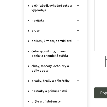

akční zboží, výhodné sety a
výprodeje

navijáky

pruty

boilies , krmení, partikl atd.

čelovky, svítilny, power
banky a chemická světla

čluny, motory, echoloty a
belly boaty

bivaky, brolly a přístřešky

deštníky a příslušenství
Pop
brýle a příslušenství