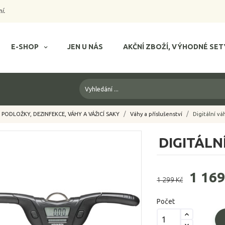
í.
E-SHOP
JEN U NÁS
AKČNÍ ZBOŽÍ, VÝHODNÉ SET
PODLOŽKY, DEZINFEKCE, VÁHY A VÁŽICÍ SAKY
Váhy a příslušenství
Digitální v
DIGITÁLN
1 169
1 299 Kč
Počet