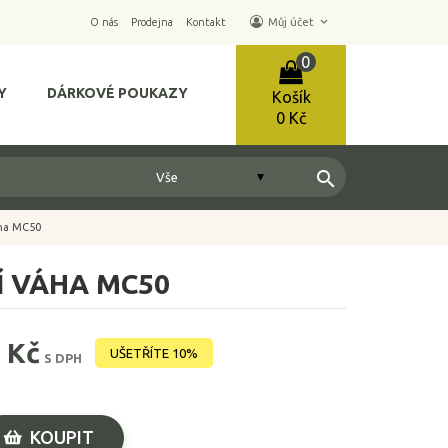
keyboard_arrow_down
O nás
Prodejna
Kontakt
Můj účet
0
Y
DÁRKOVÉ POUKAZY
Košík
0 Kč
search
áha MC50
Í VÁHA MC50
 Kč
UŠETŘÍTE 10%
S DPH
KOUPIT