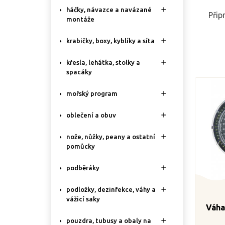

háčky, návazce a navázané
Přip
montáže

krabičky, boxy, kyblíky a síta

křesla, lehátka, stolky a
spacáky

mořský program

oblečení a obuv

nože, nůžky, peany a ostatní
pomůcky

podběráky

podložky, dezinfekce, váhy a
vážicí saky
Váha

pouzdra, tubusy a obaly na