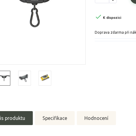

K dispozici
Doprava zdarma při ná
is produktu
Specifikace
Hodnocení