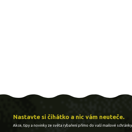
Nastavte si číhátko a nic vám neuteče.
Akce, tipy a novinky ze světa rybaření přímo do vaší mailové schránky