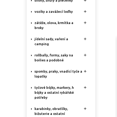

silony, šňůry a pletenky

vozíky a zavážecí loďky

zátěže, olova, krmítka a
broky

jídelní sady, vaření a
camping

rollbally, formy, saky na
boilies a podobné

spomby, praky, vnadící tyče a
lopatky

tyčové bójky, markery, h
bójky a ostatní rybářské
potřeby

karabinky, obratlíky,
bižuterie a ostatní