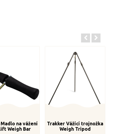
 Madlo na vážení
Trakker Vážící trojnožka
lift Weigh Bar
Weigh Tripod