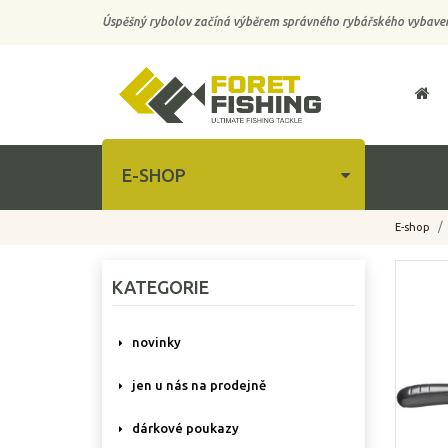
Úspěšný rybolov začíná výběrem správného rybářského vybaven
E-SHOP
E-shop
-10%
KATEGORIE
novinky
jen u nás na prodejně
dárkové poukazy