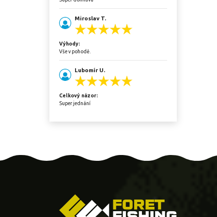
Miroslav T.
Výhody:
Vše v pohodě.
Lubomír U.
Celkový názor:
Super jednání