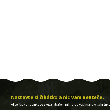
Nastavte si číhátko a nic vám neuteče.
Akce, tipy a novinky ze světa rybaření přímo do vaší mailové schránky