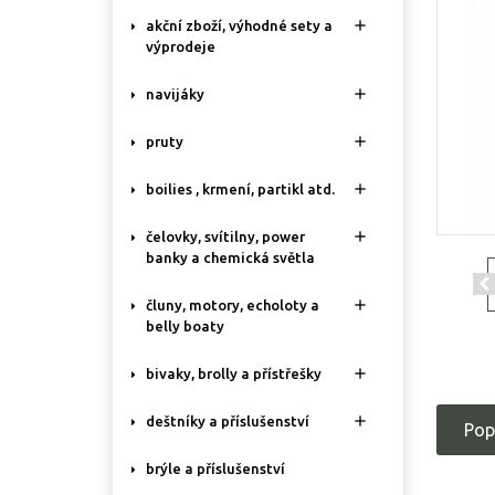

akční zboží, výhodné sety a
výprodeje

navijáky

pruty

boilies , krmení, partikl atd.

čelovky, svítilny, power
banky a chemická světla

čluny, motory, echoloty a
belly boaty

bivaky, brolly a přístřešky

deštníky a příslušenství
Pop
brýle a příslušenství