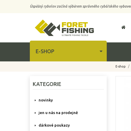
Úspěšný rybolov začíná výběrem správného rybářského vybaven
E-SHOP
E-shop
-10%
KATEGORIE
novinky
jen u nás na prodejně
dárkové poukazy