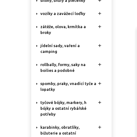

silony, šňůry a pletenky

vozíky a zavážecí loďky

zátěže, olova, krmítka a
broky

jídelní sady, vaření a
camping

rollbally, formy, saky na
boilies a podobné

spomby, praky, vnadící tyče a
lopatky

tyčové bójky, markery, h
bójky a ostatní rybářské
potřeby

karabinky, obratlíky,
bižuterie a ostatní