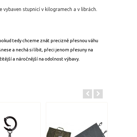
e vybaven stupnicí v kilogramech a v librách.
, pokud tedy chceme znát precizně přesnou váhu
snese a nechá si líbit, přeci jenom přesuny na
itější a náročnější na odolnost výbavy.