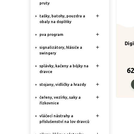
pruty

tašky, batohy, pouzdra a
obaly na doplňky

pva program
Dig

signalizátory, hlásiče a
swingery

splávky, kačeny a bójky na
6
dravce

stojany, vidličky a hrazdy

čeřeny, vezírky, saky a
řízkovnice

vláčecí nástrahy a
příslušenství na lov dravců