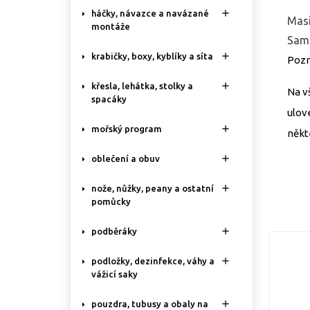

háčky, návazce a navázané
Masi
montáže
Samo

krabičky, boxy, kyblíky a síta
Pozn

křesla, lehátka, stolky a
Na v
spacáky
ulove

mořský program
někt

oblečení a obuv

nože, nůžky, peany a ostatní
pomůcky

podběráky

podložky, dezinfekce, váhy a
vážicí saky

pouzdra, tubusy a obaly na