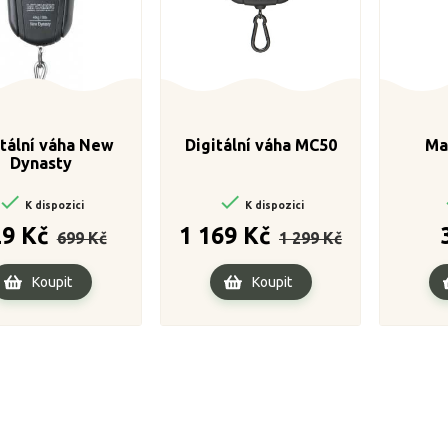
itální váha New
Digitální váha MC50
Ma
Dynasty


K dispozici
K dispozici
Běžná
Cena
Běžná
Cena
29 Kč
1 169 Kč
699 Kč
1 299 Kč
cena
cena
Koupit
Koupit