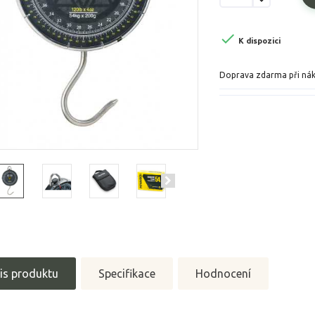

K dispozici
Doprava zdarma při ná
is produktu
Specifikace
Hodnocení