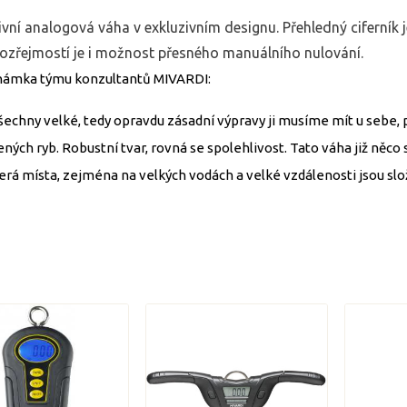
vní analogová váha v exkluzivním designu. Přehledný ciferník j
zřejmostí je i možnost přesného manuálního nulování.
ámka týmu konzultantů MIVARDI:
šechny velké, tedy opravdu zásadní výpravy ji musíme mít u sebe
ných ryb. Robustní tvar, rovná se spolehlivost. Tato váha již něco 
erá místa, zejména na velkých vodách a velké vzdálenosti jsou slož