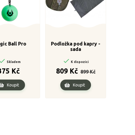
gic Ball Pro
Podložka pod kapry -
sada


Skladem
K dispozici
Cena
Běžná
Cena
375 Kč
809 Kč
899 Kč
cena
Koupit
Koupit