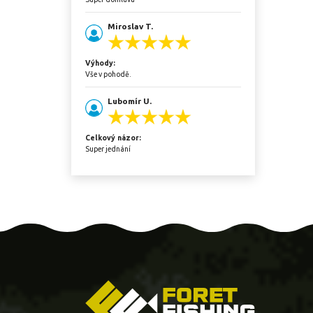
Miroslav T.
Výhody:
Vše v pohodě.
Lubomír U.
Celkový názor:
Super jednání